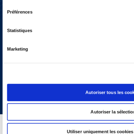
Presse
consentement
YouTube
Préférences
LinkedIn
X
Politique de Confidentialité
Statistiques
Informations Réglementaires
Marketing
Copyright © 2026 | Ogletree Deakins
Autoriser tous les coo
Autoriser la sélectio
Utiliser uniquement les cookies