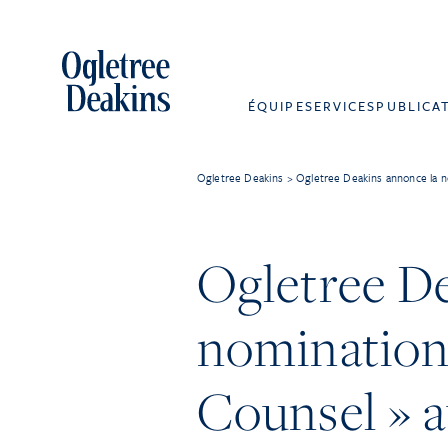
ÉQUIPE
SERVICES
PUBLICA
Ogletree Deakins
>
Ogletree Deakins annonce la n
Ogletree D
nomination
Counsel » a