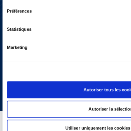
Presse
consentement
YouTube
Préférences
LinkedIn
X
Politique de Confidentialité
Statistiques
Informations Réglementaires
Marketing
Copyright © 2026 | Ogletree Deakins
Autoriser tous les coo
Autoriser la sélectio
Utiliser uniquement les cookies