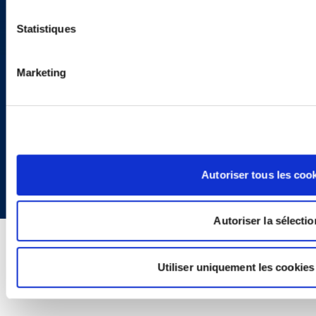
Politique de Confidentialité
Informations Réglementaires
Statistiques
Marketing
Copyright © 2026 | Ogletree Deakins
Autoriser tous les coo
Autoriser la sélectio
Utiliser uniquement les cookies