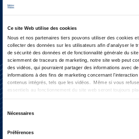
INSCRIVEZ-VOUS ICI
Ce site Web utilise des cookies
Nous et nos partenaires tiers pouvons utiliser des cookies et
collecter des données sur les utilisateurs afin d'analyser le tr
de sécurité des données et de fonctionnalité générale du sit
sciemment de traceurs de marketing, notre site web peut con
des vidéos, qui pourraient partager des informations avec des
informations à des fins de marketing concernant l'interaction
contenus intégrés, tels que les vidéos. Même si vous refuse
essentiels au fonctionnement du site web seront toujours pl
S’abonner
Sélection
Nous contacter
Nécessaires
du
Presse
consentement
YouTube
LinkedIn
Préférences
X