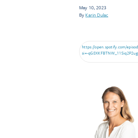
May 10, 2023
By
Karin Dulac
https://open.spotify.com/epi
si=-qG8XKFBTNW_11Siq2P2ug