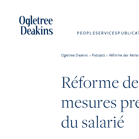
Skip
to
content
PEOPLE
SERVICES
PUBLICA
Ogletree Deakins
>
Podcasts
>
Réforme des Retrait
Réforme des 
mesures pre
du salarié