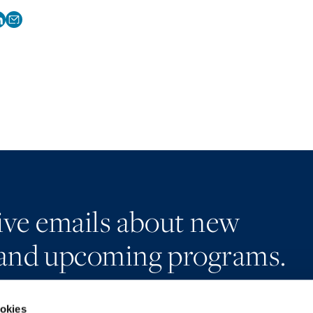
eive emails about new
and upcoming programs.
ookies