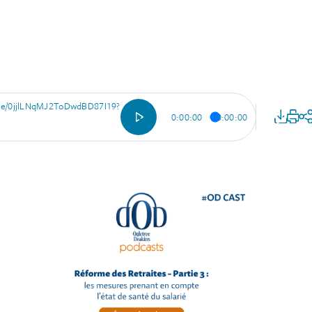
sode/0jjlLNqMJ2ToDwdBD87I19?
0:00:00
0:00:00