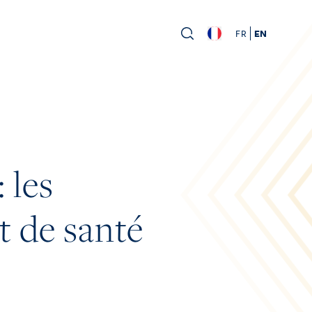
FR
EN
 les
t de santé