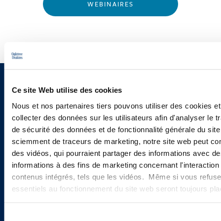
WEBINAIRES
Vous souhaitez recevoir nos
Ce site Web utilise des cookies
newsletters, informations et
Nous et nos partenaires tiers pouvons utiliser des cookies et
collecter des données sur les utilisateurs afin d'analyser le tr
actualités ?
de sécurité des données et de fonctionnalité générale du sit
sciemment de traceurs de marketing, notre site web peut con
des vidéos, qui pourraient partager des informations avec des
informations à des fins de marketing concernant l'interaction
INSCRIVEZ-VOUS ICI
contenus intégrés, tels que les vidéos. Même si vous refuse
essentiels au fonctionnement du site web seront toujours pl
Sélection