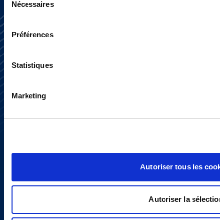
Nécessaires
du
consentement
Préférences
Statistiques
S’abonner
Nous contacter
Marketing
Presse
YouTube
LinkedIn
X
Politique de Confidentialité
Informations Réglementaires
Autoriser tous les coo
Autoriser la sélectio