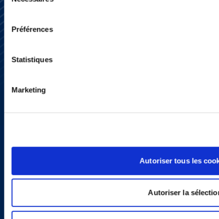
du
consentement
Préférences
S’abonner
Nous contacter
Presse
Statistiques
YouTube
LinkedIn
X
Marketing
Politique de Confidentialité
Informations Réglementaires
Autoriser tous les coo
Autoriser la sélectio
Copyright © 2026 | Ogletree Deakins