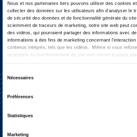
actualités ?
Nous et nos partenaires tiers pouvons utiliser des cookies et
collecter des données sur les utilisateurs afin d'analyser le tr
de sécurité des données et de fonctionnalité générale du sit
sciemment de traceurs de marketing, notre site web peut con
INSCRIVEZ-VOUS ICI
des vidéos, qui pourraient partager des informations avec des
informations à des fins de marketing concernant l'interaction
contenus intégrés, tels que les vidéos. Même si vous refuse
essentiels au fonctionnement du site web seront toujours pl
Sélection
Nécessaires
du
consentement
Préférences
S’abonner
Statistiques
Nous contacter
Presse
YouTube
Marketing