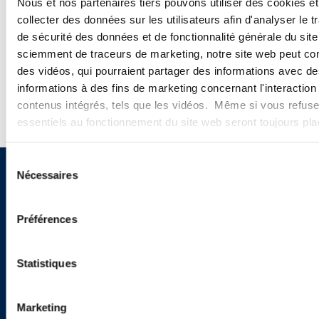
Nous et nos partenaires tiers pouvons utiliser des cookies et
collecter des données sur les utilisateurs afin d'analyser le tr
CONFÉRENCES
de sécurité des données et de fonctionnalité générale du sit
sciemment de traceurs de marketing, notre site web peut con
WEBINAIRES
des vidéos, qui pourraient partager des informations avec des
informations à des fins de marketing concernant l'interaction
contenus intégrés, tels que les vidéos. Même si vous refuse
essentiels au fonctionnement du site web seront toujours pl
Sélection
Nécessaires
du
Vous souhaitez recevoir nos
consentement
newsletters, informations et
Préférences
actualités ?
Statistiques
INSCRIVEZ-VOUS ICI
Marketing