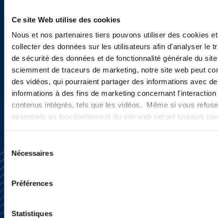
Vous souhaitez recevoir nos
Ce site Web utilise des cookies
newsletters, informations et
Nous et nos partenaires tiers pouvons utiliser des cookies et
actualités ?
collecter des données sur les utilisateurs afin d'analyser le tr
de sécurité des données et de fonctionnalité générale du sit
sciemment de traceurs de marketing, notre site web peut con
des vidéos, qui pourraient partager des informations avec des
INSCRIVEZ-VOUS ICI
informations à des fins de marketing concernant l'interaction
contenus intégrés, tels que les vidéos. Même si vous refuse
essentiels au fonctionnement du site web seront toujours pl
Sélection
Nécessaires
du
consentement
Préférences
Statistiques
S’abonner