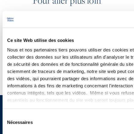
Pour aller plus loin
PODCASTS
Ce site Web utilise des cookies
CONFÉRENCES
Nous et nos partenaires tiers pouvons utiliser des cookies et
collecter des données sur les utilisateurs afin d'analyser le tr
WEBINAIRES
de sécurité des données et de fonctionnalité générale du sit
sciemment de traceurs de marketing, notre site web peut con
des vidéos, qui pourraient partager des informations avec des
informations à des fins de marketing concernant l'interaction
contenus intégrés, tels que les vidéos. Même si vous refuse
essentiels au fonctionnement du site web seront toujours pl
Vous souhaitez recevoir nos
Sélection
newsletters, informations et
Nécessaires
du
consentement