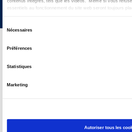
contenus intégrés, tels que les vidéos. Même si vous refuse
Copyright © 2026 | Ogletree Deakins
essentiels au fonctionnement du site web seront toujours pl
Sélection
Nécessaires
du
consentement
Préférences
Statistiques
Marketing
Autoriser tous les coo