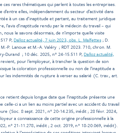
 de ces rares thématiques qui parlent à toutes les entreprises.
 d’entre elles, indépendamment du secteur d’activité dans
tée à un cas d’inaptitude et partant, au traitement juridique
re, l’avis d’inaptitude rendu par le médecin du travail – qui
on, nous le savons désormais, de n’importe quelle visite
.517 P,
Dalloz actualité, 7 juin 2023, obs. L. Malfettes
; D.
, M.-P. Lanoue et M.-A. Valéry
; RDT 2023. 710, chron. M.
Abry-Durand
; 10 déc. 2025, n° 24-15.511 P,
Dalloz actualité,
 revient, pour l’employeur, à trancher la question de son
uisque la coloration professionnelle ou non de l’inaptitude a
 les indemnités de rupture à verser au salarié (C. trav., art.
nce retient depuis longue date que l’inaptitude présente une
e celle-ci a un lien au moins partiel avec un accident du travail
ure (Soc. 8 sept. 2021, n° 20-14.235, inédit ; 28 févr. 2024,
loyeur a connaissance de cette origine professionnelle à la
22, n° 21-11.278, inédit ; 2 oct. 2019, n° 18-20.069, inédit).
e relative à l’appréciation de ces conditions intervient lorsque