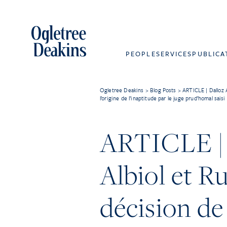
PEOPLE
SERVICES
PUBLICA
Ogletree Deakins
>
Blog Posts
>
ARTICLE | Dalloz 
l’origine de l’inaptitude par le juge prud’homal saisi
ARTICLE | 
Albiol et R
décision de 