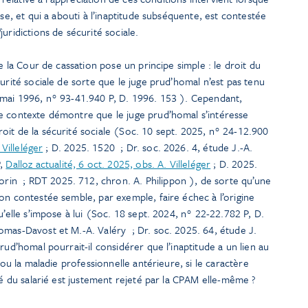
use, et qui a abouti à l’inaptitude subséquente, est contestée
uridictions de sécurité sociale.
de la Cour de cassation pose un principe simple : le droit du
urité sociale de sorte que le juge prud’homal n’est pas tenu
 mai 1996, n° 93-41.940 P, D. 1996. 153
). Cependant,
e contexte démontre que le juge prud’homal s’intéresse
oit de la sécurité sociale (Soc. 10 sept. 2025, n° 24-12.900
 Villeléger
; D. 2025. 1520
; Dr. soc. 2026. 4, étude J.-A.
P,
Dalloz actualité, 6 oct. 2025, obs. A. Villeléger
; D. 2025.
Morin
; RDT 2025. 712, chron. A. Philippon
), de sorte qu’une
on contestée semble, par exemple, faire échec à l’origine
u’elle s’impose à lui (Soc. 18 sept. 2024, n° 22-22.782 P, D.
homas-Davost et M.-A. Valéry
; Dr. soc. 2025. 64, étude J.
prud’homal pourrait-il considérer que l’inaptitude a un lien au
 ou la maladie professionnelle antérieure, si le caractère
té du salarié est justement rejeté par la CPAM elle-même ?