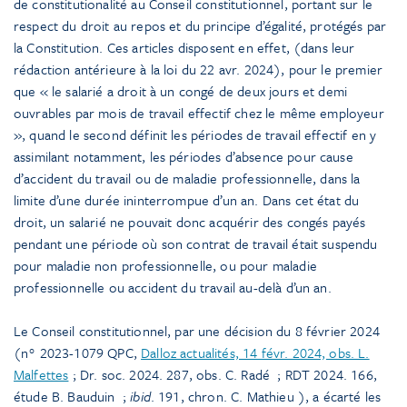
de constitutionalité au Conseil constitutionnel, portant sur le
respect du droit au repos et du principe d’égalité, protégés par
la Constitution. Ces articles disposent en effet, (dans leur
rédaction antérieure à la loi du 22 avr. 2024), pour le premier
que « le salarié a droit à un congé de deux jours et demi
ouvrables par mois de travail effectif chez le même employeur
», quand le second définit les périodes de travail effectif en y
assimilant notamment, les périodes d’absence pour cause
d’accident du travail ou de maladie professionnelle, dans la
limite d’une durée ininterrompue d’un an. Dans cet état du
droit, un salarié ne pouvait donc acquérir des congés payés
pendant une période où son contrat de travail était suspendu
pour maladie non professionnelle, ou pour maladie
professionnelle ou accident du travail au-delà d’un an.
Le Conseil constitutionnel, par une décision du 8 février 2024
(n° 2023-1079 QPC,
Dalloz actualités, 14 févr. 2024, obs. L.
Malfettes
; Dr. soc. 2024. 287, obs. C. Radé
; RDT 2024. 166,
étude B. Bauduin
;
ibid
. 191, chron. C. Mathieu
), a écarté les