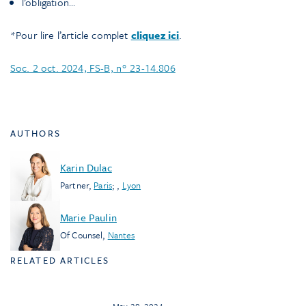
l’obligation…
*Pour lire l’article complet
cliquez ici
.
Soc. 2 oct. 2024, FS-B, n° 23-14.806
AUTHORS
Karin Dulac
Partner
,
Paris
;
,
Lyon
Marie Paulin
Of Counsel
,
Nantes
RELATED ARTICLES
May 28, 2024