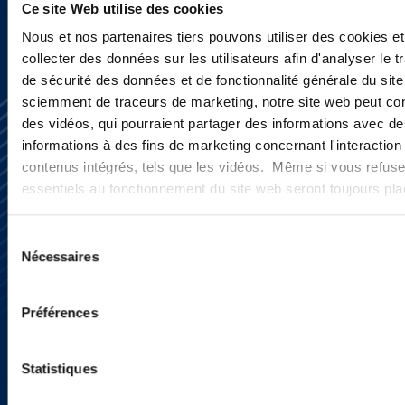
Ce site Web utilise des cookies
Nous et nos partenaires tiers pouvons utiliser des cookies et
collecter des données sur les utilisateurs afin d'analyser le tr
de sécurité des données et de fonctionnalité générale du sit
sciemment de traceurs de marketing, notre site web peut con
des vidéos, qui pourraient partager des informations avec des
informations à des fins de marketing concernant l'interaction
contenus intégrés, tels que les vidéos. Même si vous refuse
essentiels au fonctionnement du site web seront toujours pl
S’abonner
Sélection
Nous contacter
Nécessaires
Presse
du
YouTube
consentement
LinkedIn
X
Préférences
Politique de Confidentialité
Informations Réglementaires
Statistiques