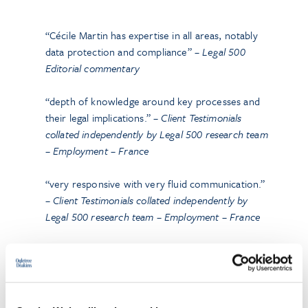
“Cécile Martin has expertise in all areas, notably
data protection
and
compliance
” –
Legal 500
Editorial commentary
“
depth of knowledge
around key processes and
their legal implications.” –
Client Testimonials
collated independently
by Legal 500 research team
– Employment – France
“very responsive with very
fluid communication
.”
–
Client Testimonials collated independently
by
Legal 500 research team – Employment – France
“The quality of assistance in advice and litigation is
highly appreciated, particularly on
complex cases
”
–
Client Testimonials collated independently
by
Legal 500 research team – Employment – France