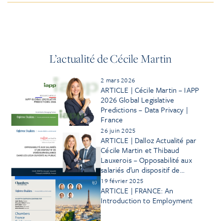
L’actualité de Cécile Martin
2 mars 2026
ARTICLE | Cécile Martin – IAPP
2026 Global Legislative
Predictions – Data Privacy |
France
26 juin 2025
ARTICLE | Dalloz Actualité par
Cécile Martin et Thibaud
Lauxerois – Opposabilité aux
salariés d’un dispositif de
vidéosurveillance dans les lieux
19 février 2025
ouverts au public
ARTICLE | FRANCE: An
Introduction to Employment