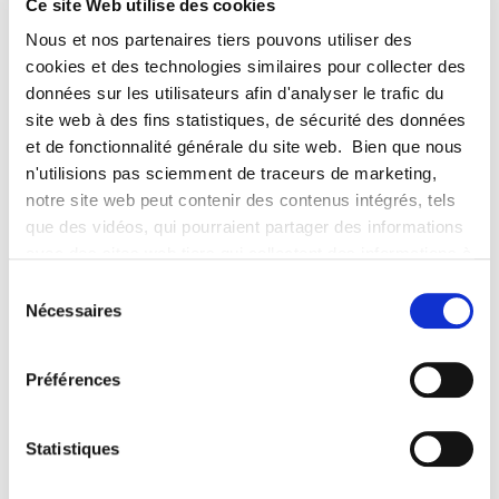
Ce site Web utilise des cookies
Nous et nos partenaires tiers pouvons utiliser des
cookies et des technologies similaires pour collecter des
données sur les utilisateurs afin d'analyser le trafic du
site web à des fins statistiques, de sécurité des données
et de fonctionnalité générale du site web. Bien que nous
n'utilisions pas sciemment de traceurs de marketing,
notre site web peut contenir des contenus intégrés, tels
que des vidéos, qui pourraient partager des informations
avec des sites web tiers qui collectent des informations à
des fins de marketing concernant l'interaction des
Sélection
visiteurs de notre site web avec les contenus intégrés,
Nécessaires
du
tels que les vidéos. Même si vous refusez les cookies,
consentement
certains cookies essentiels au fonctionnement du site
Préférences
web seront toujours placés.
Statistiques
DOMAINES D’EXPERTISE