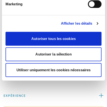
Gestion de la relation individuelle
Marketing
Relations collectives
Contentieux social et discrimination
Afficher les détails
Restructurations et transferts de personnel
Autoriser tous les cookies
RGPD et gestion des données personnelles RH
Compliance sociale
Autoriser la sélection
Formation
Utiliser uniquement les cookies nécessaires
En savoir plus sur Cécile Martin
EXPÉRIENCE