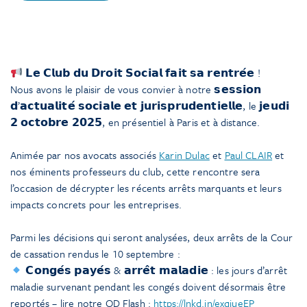
𝗟𝗲 𝗖𝗹𝘂𝗯 𝗱𝘂 𝗗𝗿𝗼𝗶𝘁 𝗦𝗼𝗰𝗶𝗮𝗹 𝗳𝗮𝗶𝘁 𝘀𝗮 𝗿𝗲𝗻𝘁𝗿𝗲́𝗲 !
Nous avons le plaisir de vous convier à notre 𝘀𝗲𝘀𝘀𝗶𝗼𝗻
𝗱’𝗮𝗰𝘁𝘂𝗮𝗹𝗶𝘁𝗲́ 𝘀𝗼𝗰𝗶𝗮𝗹𝗲 𝗲𝘁 𝗷𝘂𝗿𝗶𝘀𝗽𝗿𝘂𝗱𝗲𝗻𝘁𝗶𝗲𝗹𝗹𝗲, le 𝗷𝗲𝘂𝗱𝗶
𝟮 𝗼𝗰𝘁𝗼𝗯𝗿𝗲 𝟮𝟬𝟮𝟱, en présentiel à Paris et à distance.
Animée par nos avocats associés
Karin Dulac
et
Paul CLAIR
et
nos éminents professeurs du club, cette rencontre sera
l’occasion de décrypter les récents arrêts marquants et leurs
impacts concrets pour les entreprises.
Parmi les décisions qui seront analysées, deux arrêts de la Cour
de cassation rendus le 10 septembre :
𝗖𝗼𝗻𝗴𝗲́𝘀 𝗽𝗮𝘆𝗲́𝘀 & 𝗮𝗿𝗿𝗲̂𝘁 𝗺𝗮𝗹𝗮𝗱𝗶𝗲 : les jours d’arrêt
maladie survenant pendant les congés doivent désormais être
reportés – lire notre OD Flash :
https://lnkd.in/exqjueEP