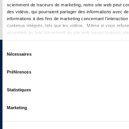
WEBINAIRES
sciemment de traceurs de marketing, notre site web peut con
des vidéos, qui pourraient partager des informations avec des
informations à des fins de marketing concernant l'interaction
contenus intégrés, tels que les vidéos. Même si vous refuse
essentiels au fonctionnement du site web seront toujours pl
Sélection
Vous souhaitez recevoir nos
Nécessaires
du
consentement
newsletters, informations et
Préférences
actualités ?
Statistiques
INSCRIVEZ-VOUS ICI
Marketing