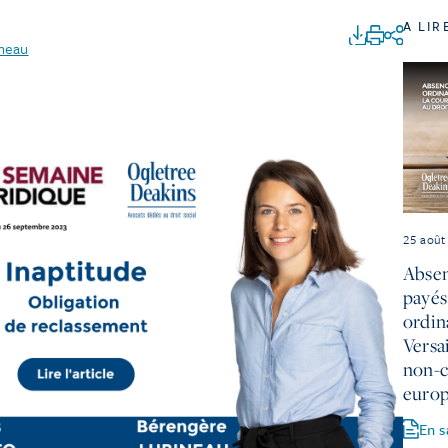
A LIR
neau
25 août
Absen
payés
ordin
Versa
non-c
euro
En s