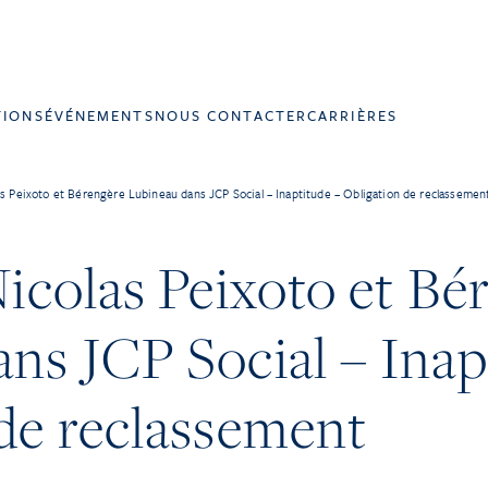
TIONS
ÉVÉNEMENTS
NOUS CONTACTER
CARRIÈRES
as Peixoto et Bérengère Lubineau dans JCP Social – Inaptitude – Obligation de reclassemen
Nicolas Peixoto et Bé
ns JCP Social – Inap
de reclassement