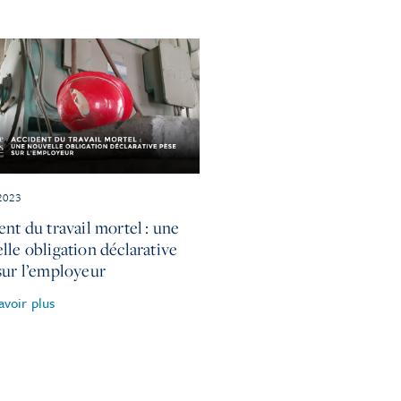
 2023
ent du travail mortel : une
lle obligation déclarative
sur l’employeur
avoir plus