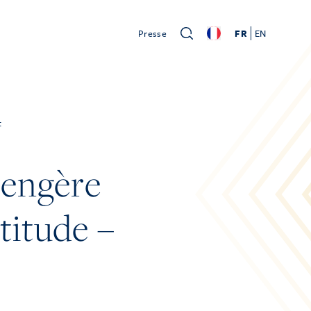
Presse
FR
EN
t
rengère
titude –