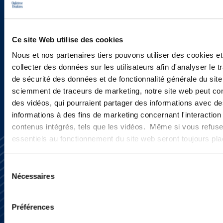
newsletters, informations et
actualités ?
Ce site Web utilise des cookies
Nous et nos partenaires tiers pouvons utiliser des cookies et
INSCRIVEZ-VOUS ICI
collecter des données sur les utilisateurs afin d'analyser le tr
de sécurité des données et de fonctionnalité générale du sit
sciemment de traceurs de marketing, notre site web peut con
des vidéos, qui pourraient partager des informations avec des
informations à des fins de marketing concernant l'interaction
contenus intégrés, tels que les vidéos. Même si vous refuse
essentiels au fonctionnement du site web seront toujours pl
Sélection
Nécessaires
du
consentement
S’abonner
Préférences
Nous contacter