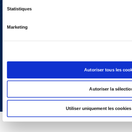
Presse
YouTube
Statistiques
LinkedIn
X
Politique de Confidentialité
Marketing
Informations Réglementaires
Autoriser tous les coo
Copyright © 2026 | Ogletree Deakins
Autoriser la sélectio
Utiliser uniquement les cookies