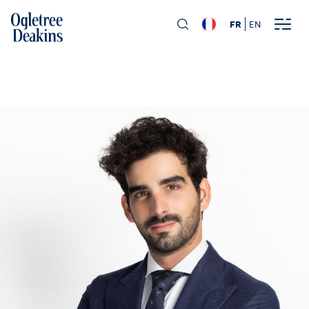
FR
EN