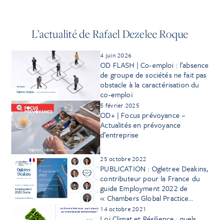
L’actualité de Rafael Dezelee Roque
4 juin 2026
OD FLASH | Co-emploi : l’absence
de groupe de sociétés ne fait pas
obstacle à la caractérisation du
co-emploi
5 février 2025
OD+ | Focus prévoyance –
Actualités en prévoyance
d’entreprise
25 octobre 2022
PUBLICATION : Ogletree Deakins,
contributeur pour la France du
guide Employment 2022 de
« Chambers Global Practice
Guides »
14 octobre 2021
Loi Climat et Résilience : quels