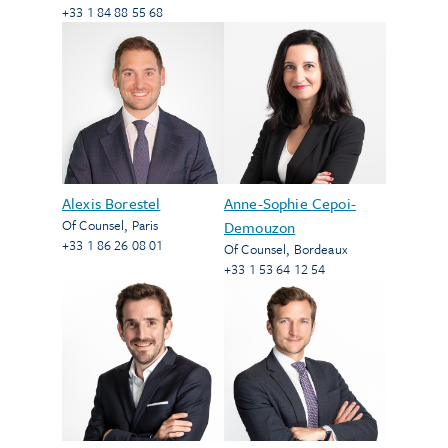
+33 1 84 88 55 68
Alexis Borestel
Anne-Sophie Cepoi-
Of Counsel
,
Paris
Demouzon
+33 1 86 26 08 01
Of Counsel
,
Bordeaux
+33 1 53 64 12 54