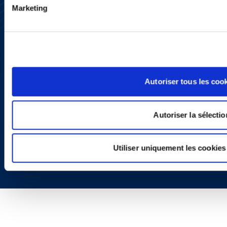
YouTube
Marketing
LinkedIn
X
Politique de Confidentialité
Informations Réglementaires
Autoriser tous les coo
Autoriser la sélectio
Copyright © 2026 | Ogletree Deakins
Utiliser uniquement les cookies