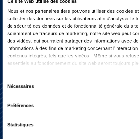
Ce site Web utilise des cookies
CONTACTEZ-NOUS
Nous et nos partenaires tiers pouvons utiliser des cookies et
collecter des données sur les utilisateurs afin d'analyser le tr
NOTRE ÉQUIPE
de sécurité des données et de fonctionnalité générale du sit
sciemment de traceurs de marketing, notre site web peut con
NOS IMPLANTATIONS
des vidéos, qui pourraient partager des informations avec des
informations à des fins de marketing concernant l'interaction
contenus intégrés, tels que les vidéos. Même si vous refuse
essentiels au fonctionnement du site web seront toujours pl
Sélection
Nécessaires
du
consentement
Préférences
Statistiques
S’abonner
Nous contacter
Presse