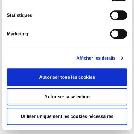
Opérations corporate
Relations collectives
Statistiques
Rémunération / Statuts des dirigeants
Marketing
Restructurations et transferts de personnel
Santé et sécurité au travail
Sécurité sociale / Contrôle Urssaf
Afficher les détails
Formation
Autoriser tous les cookies
En savoir plus sur Rudy Rabelle
Autoriser la sélection
EXPÉRIENCE
Utiliser uniquement les cookies nécessaires