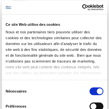
Ce site Web utilise des cookies
Nous et nos partenaires tiers pouvons utiliser des
cookies et des technologies similaires pour collecter des
données sur les utilisateurs afin d'analyser le trafic du
site web à des fins statistiques, de sécurité des données
DOMAINES D’EXPERTISE
et de fonctionnalité générale du site web. Bien que nous
Actionnariat, épargne salariale
n'utilisions pas sciemment de traceurs de marketing,
notre site web peut contenir des contenus intégrés, tels
Compliance sociale
que des vidéos, qui pourraient partager des informations
avec des sites web tiers qui collectent des informations à
Contentieux social et discrimination
des fins de marketing concernant l'interaction des
Sélection
Gestion de la relation individuelle
visiteurs de notre site web avec les contenus intégrés,
Nécessaires
du
tels que les vidéos. Même si vous refusez les cookies,
consentement
Mobilité internationale
certains cookies essentiels au fonctionnement du site
Préférences
web seront toujours placés.