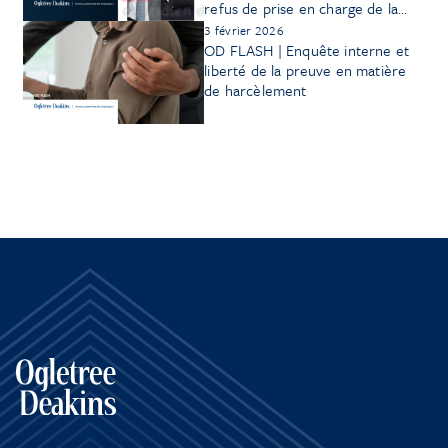
refus de prise en charge de la
CPAM dans la détermination de
3 février 2026
l’origine de l’inaptitude par le juge
OD FLASH | Enquête interne et
prud’homal saisi en référé
liberté de la preuve en matière
de harcèlement