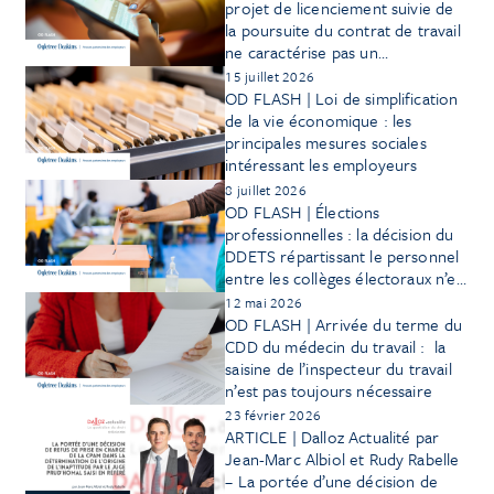
projet de licenciement suivie de
la poursuite du contrat de travail
ne caractérise pas un
licenciement verbal
15 juillet 2026
OD FLASH | Loi de simplification
de la vie économique : les
principales mesures sociales
intéressant les employeurs
8 juillet 2026
OD FLASH | Élections
professionnelles : la décision du
DDETS répartissant le personnel
entre les collèges électoraux n’est
pas soumise au contradictoire
12 mai 2026
préalable
OD FLASH | Arrivée du terme du
CDD du médecin du travail : la
saisine de l’inspecteur du travail
n’est pas toujours nécessaire
23 février 2026
ARTICLE | Dalloz Actualité par
Jean-Marc Albiol et Rudy Rabelle
– La portée d’une décision de