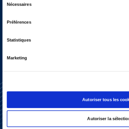
Nécessaires
newsletters, informations et
du
consentement
actualités ?
Préférences
Statistiques
INSCRIVEZ-VOUS ICI
Marketing
Autoriser tous les coo
Autoriser la sélectio
S’abonner
Nous contacter