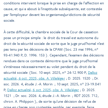
conditions intervient lorsque la prise en charge de l’affection en
cause, et qui a abouti à l’inaptitude subséquente, est contestée
par l’employeur devant les organismes/juridictions de sécurité
sociale.
À cette difficulté, la chambre sociale de la Cour de cassation
pose un principe simple : le droit du travail est autonome du
droit de la sécurité sociale de sorte que le juge prud’homal n’est
pas tenu par les décisions de la CPAM (Soc. 23 mai 1996, n°
93-41.940 P, D. 1996. 153
). Cependant, l’examen des décisions
rendues dans ce contexte démontre que le juge prud’homal
s’intéresse nécessairement au volet pendant du droit de la
sécurité sociale (Soc. 10 sept. 2025, n° 24-12.900 P,
Dalloz
actualité, 6 oct. 2025, obs. A. Villeléger
; D. 2025. 1520
; Dr.
soc. 2026. 4, étude J.-A. Morin
; 10 sept. 2025, n° 23-19.841
P,
Dalloz actualité, 6 oct. 2025, obs. A. Villeléger
; D. 2025.
1521
; Dr. soc. 2026. 4, étude J.-A. Morin
; RDT 2025. 712,
chron. A. Philippon
), de sorte qu’une décision de refus de
prise en charge non contestée semble, par exemple, faire