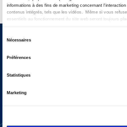
informations à des fins de marketing concernant l'interaction
contenus intégrés, tels que les vidéos. Même si vous refuse
essentiels au fonctionnement du site web seront toujours pl
Sélection
Vous souhaitez recevoir nos
Nécessaires
du
newsletters, informations et
consentement
Préférences
actualités ?
Statistiques
INSCRIVEZ-VOUS ICI
Marketing