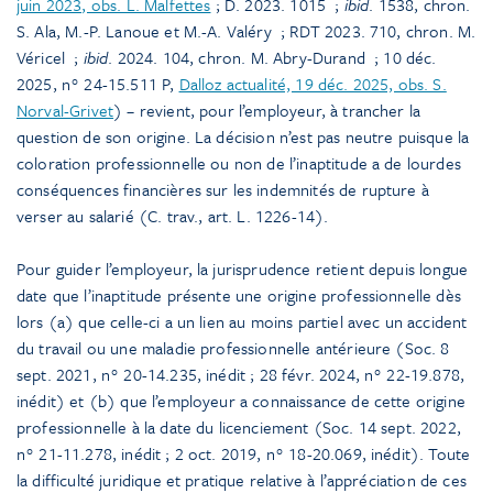
juin 2023, obs. L. Malfettes
; D. 2023. 1015
;
ibid
. 1538, chron.
S. Ala, M.-P. Lanoue et M.-A. Valéry
; RDT 2023. 710, chron. M.
Véricel
;
ibid
. 2024. 104, chron. M. Abry-Durand
; 10 déc.
2025, n° 24-15.511 P,
Dalloz actualité, 19 déc. 2025, obs. S.
Norval-Grivet
) – revient, pour l’employeur, à trancher la
question de son origine. La décision n’est pas neutre puisque la
coloration professionnelle ou non de l’inaptitude a de lourdes
conséquences financières sur les indemnités de rupture à
verser au salarié (C. trav., art. L. 1226-14).
Pour guider l’employeur, la jurisprudence retient depuis longue
date que l’inaptitude présente une origine professionnelle dès
lors (a) que celle-ci a un lien au moins partiel avec un accident
du travail ou une maladie professionnelle antérieure (Soc. 8
sept. 2021, n° 20-14.235, inédit ; 28 févr. 2024, n° 22-19.878,
inédit) et (b) que l’employeur a connaissance de cette origine
professionnelle à la date du licenciement (Soc. 14 sept. 2022,
n° 21-11.278, inédit ; 2 oct. 2019, n° 18-20.069, inédit). Toute
la difficulté juridique et pratique relative à l’appréciation de ces