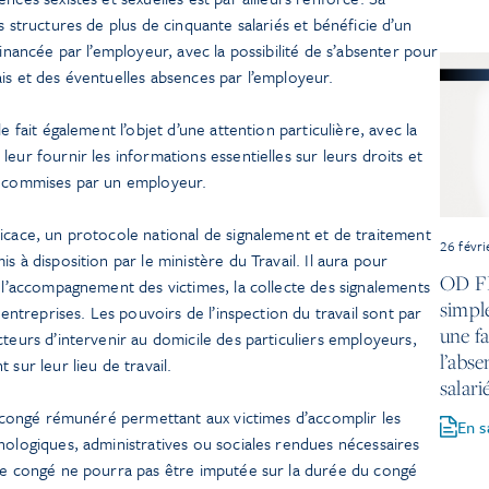
s structures de plus de cinquante salariés et bénéficie d’un
financée par l’employeur, avec la possibilité de s’absenter pour
is et des éventuelles absences par l’employeur.
e fait également l’objet d’une attention particulière, avec la
eur fournir les informations essentielles sur leurs droits et
s commises par un employeur.
icace, un protocole national de signalement et de traitement
26 févr
s à disposition par le ministère du Travail. Il aura pour
OD FL
r l’accompagnement des victimes, la collecte des signalements
simpl
 entreprises. Les pouvoirs de l’inspection du travail sont par
une f
cteurs d’intervenir au domicile des particuliers employeurs,
l’abse
 sur leur lieu de travail.
salari
un congé rémunéré permettant aux victimes d’accomplir les
En s
hologiques, administratives ou sociales rendues nécessaires
 ce congé ne pourra pas être imputée sur la durée du congé