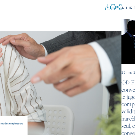
A LIR
28 mai 
OD F
conven
le jug
compé
validi
harcè
seul, 
conse