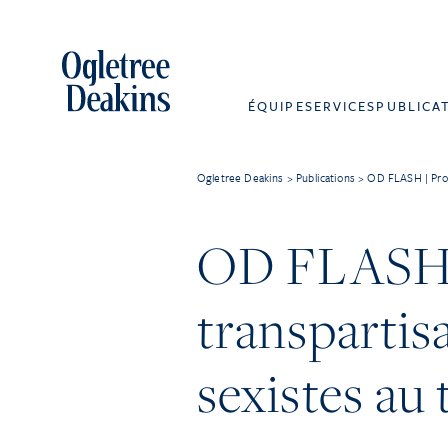
ÉQUIPE
SERVICES
PUBLICA
Ogletree Deakins
>
Publications
>
OD FLASH | Propo
OD FLASH |
transpartisa
sexistes au 