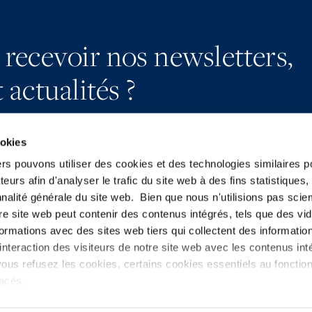
 recevoir nos newsletters,
 actualités ?
ookies
ers pouvons utiliser des cookies et des technologies similaires p
teurs afin d'analyser le trafic du site web à des fins statistiques,
S’abonner
YouTube
nalité générale du site web. Bien que nous n'utilisions pas sci
Nous contacter
LinkedIn
re site web peut contenir des contenus intégrés, tels que des vid
Presse
X
formations avec des sites web tiers qui collectent des informatio
nteraction des visiteurs de notre site web avec les contenus inté
ous refusez les cookies, certains cookies essentiels au foncti
placés.