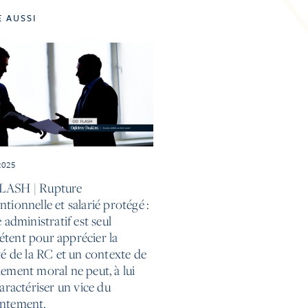
E AUSSI
2025
LASH | Rupture
tionnelle et salarié protégé :
e administratif est seul
tent pour apprécier la
té de la RC et un contexte de
lement moral ne peut, à lui
caractériser un vice du
ntement.