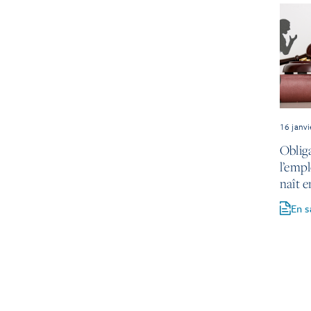
16 janv
Oblig
l’emp
naît e
En s