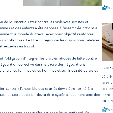
En s
de loi visant à lutter contre les violences sexistes et
emmes et des enfants a été déposée à l’Assemblée nationale.
amment le monde du travail avec pour objectif renforcer
ons collectives. Le titre III regroupe les dispositions relatives
et sexuelles au travail.
t l’obligation d’intégrer les problématiques de lutte contre
 négociation collective dans le cadre des négociations
26 juin
lle entre les femmes et les hommes et sur la qualité de vie et
OD FL
preuv
procé
er central : l’ensemble des salariés devra être formé à la
accide
nces, et cette question devra être systématiquement abordée
inexc
En s
nces sexistes et sexuelles est par ailleurs renforcé. Sa