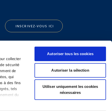
INSCRIVEZ-VOUS ICI
Autoriser tous les cookies
our collecter
 de sécurité
Politique de Confidentialité
Autoriser la sélection
emment de
Informations Réglementaires
éos, qui
ns à des fins
Utiliser uniquement les cookies
grés, tels
nécessaires
onnement du