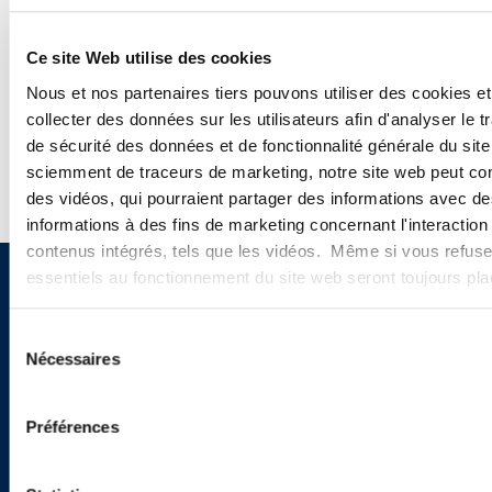
PODCASTS
CONFÉRENCES
Ce site Web utilise des cookies
Nous et nos partenaires tiers pouvons utiliser des cookies et
WEBINAIRES
collecter des données sur les utilisateurs afin d'analyser le tr
de sécurité des données et de fonctionnalité générale du sit
sciemment de traceurs de marketing, notre site web peut con
des vidéos, qui pourraient partager des informations avec des
informations à des fins de marketing concernant l'interaction
contenus intégrés, tels que les vidéos. Même si vous refuse
essentiels au fonctionnement du site web seront toujours pl
Vous souhaitez recevoir nos
newsletters, informations et
Sélection
Nécessaires
du
actualités ?
consentement
Préférences
INSCRIVEZ-VOUS ICI