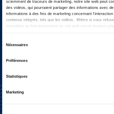
sciemment de traceurs de marketing, notre site web peut con
Sign up to receive emails about
des vidéos, qui pourraient partager des informations avec des
informations à des fins de marketing concernant l'interaction
new developments and upcoming
contenus intégrés, tels que les vidéos. Même si vous refuse
programs.
essentiels au fonctionnement du site web seront toujours pl
Sélection
Nécessaires
du
SIGN UP NOW
consentement
Préférences
Statistiques
Marketing