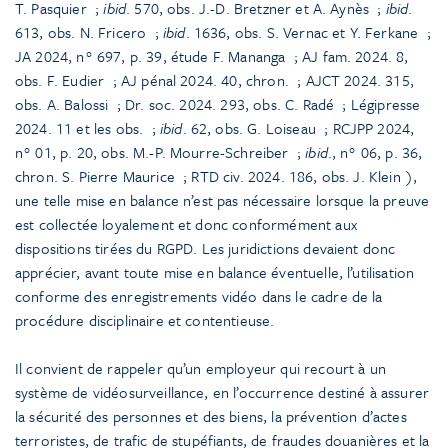
T. Pasquier
;
ibid
. 570, obs. J.-D. Bretzner et A. Aynès
;
ibid
.
613, obs. N. Fricero
;
ibid
. 1636, obs. S. Vernac et Y. Ferkane
;
JA 2024, n° 697, p. 39, étude F. Mananga
; AJ fam. 2024. 8,
obs. F. Eudier
; AJ pénal 2024. 40, chron.
; AJCT 2024. 315,
obs. A. Balossi
; Dr. soc. 2024. 293, obs. C. Radé
; Légipresse
2024. 11 et les obs.
;
ibid
. 62, obs. G. Loiseau
; RCJPP 2024,
n° 01, p. 20, obs. M.-P. Mourre-Schreiber
;
ibid
., n° 06, p. 36,
chron. S. Pierre Maurice
; RTD civ. 2024. 186, obs. J. Klein
),
une telle mise en balance n’est pas nécessaire lorsque la preuve
est collectée loyalement et donc conformément aux
dispositions tirées du RGPD. Les juridictions devaient donc
apprécier, avant toute mise en balance éventuelle, l’utilisation
conforme des enregistrements vidéo dans le cadre de la
procédure disciplinaire et contentieuse.
Il convient de rappeler qu’un employeur qui recourt à un
système de vidéosurveillance, en l’occurrence destiné à assurer
la sécurité des personnes et des biens, la prévention d’actes
terroristes, de trafic de stupéfiants, de fraudes douanières et la