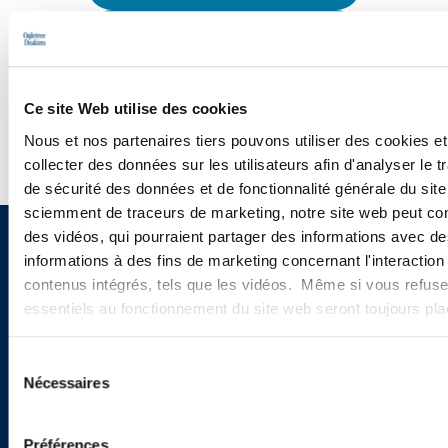
CONFÉRENCES
WEBINAIRES
Ce site Web utilise des cookies
Nous et nos partenaires tiers pouvons utiliser des cookies et
collecter des données sur les utilisateurs afin d'analyser le tr
de sécurité des données et de fonctionnalité générale du sit
sciemment de traceurs de marketing, notre site web peut con
des vidéos, qui pourraient partager des informations avec des
Vous souhaitez recevoir nos
informations à des fins de marketing concernant l'interaction
contenus intégrés, tels que les vidéos. Même si vous refuse
newsletters, informations et
essentiels au fonctionnement du site web seront toujours pl
actualités ?
Sélection
Nécessaires
du
consentement
INSCRIVEZ-VOUS ICI
Préférences