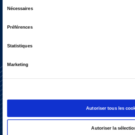
Sélection
Nécessaires
du
consentement
INSCRIVEZ-VOUS ICI
Préférences
Statistiques
Marketing
S’abonner
Autoriser tous les coo
Nous contacter
Presse
YouTube
Autoriser la sélectio
LinkedIn