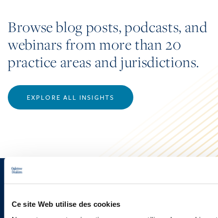
Browse blog posts, podcasts, and
webinars from more than 20
practice areas and jurisdictions.
EXPLORE ALL INSIGHTS
Vous souhaitez recevoir nos
newsletters, informations et
Ce site Web utilise des cookies