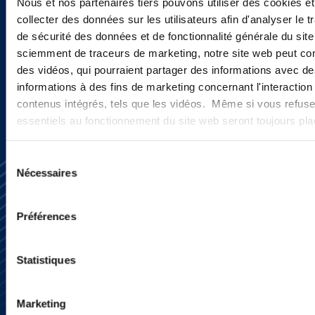
actualités ?
Nous et nos partenaires tiers pouvons utiliser des cookies et
collecter des données sur les utilisateurs afin d'analyser le tr
de sécurité des données et de fonctionnalité générale du sit
sciemment de traceurs de marketing, notre site web peut con
INSCRIVEZ-VOUS ICI
des vidéos, qui pourraient partager des informations avec des
informations à des fins de marketing concernant l'interaction
contenus intégrés, tels que les vidéos. Même si vous refuse
essentiels au fonctionnement du site web seront toujours pl
Sélection
Nécessaires
du
consentement
Préférences
S’abonner
Statistiques
Nous contacter
Presse
YouTube
Marketing
LinkedIn