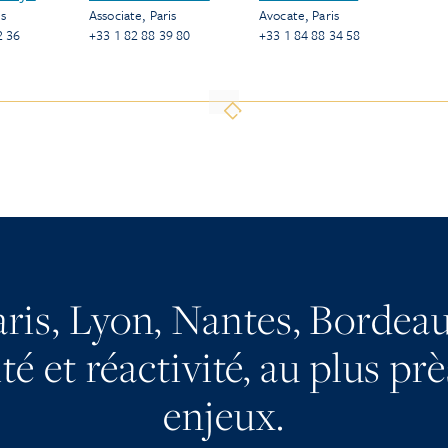
is
Associate
,
Paris
Avocate
,
Paris
2 36
+33 1 82 88 39 80
+33 1 84 88 34 58
aris, Lyon, Nantes, Bordeau
é et réactivité, au plus pr
enjeux.