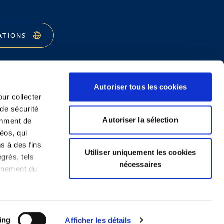
ATIONS
Autoriser tous les cookies
our collecter
 de sécurité
Legal Notice and Disclaimer
Autoriser la sélection
emment de
éos, qui
ns à des fins
Utiliser uniquement les cookies
grés, tels
nécessaires
onnement du
ing
Afficher les détails