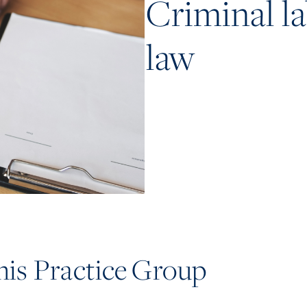
Criminal l
law
this Practice Group