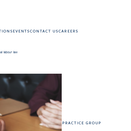
TIONS
EVENTS
CONTACT US
CAREERS
al labour law
PRACTICE GROUP