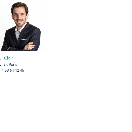
ul Clair
tner
,
Paris
 1 53 64 12 45