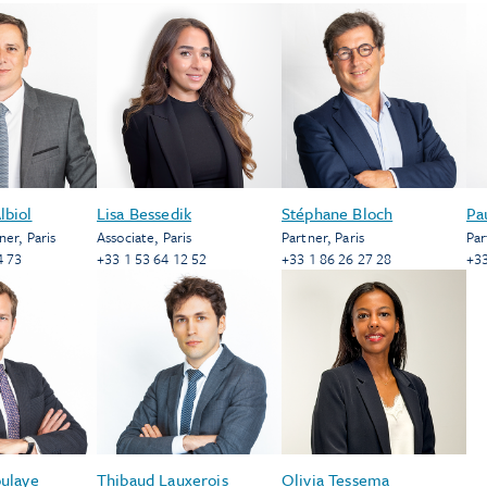
lbiol
Lisa Bessedik
Stéphane Bloch
Pa
ner
,
Paris
Associate
,
Paris
Partner
,
Paris
Par
4 73
+33 1 53 64 12 52
+33 1 86 26 27 28
+33
oulaye
Thibaud Lauxerois
Olivia Tessema