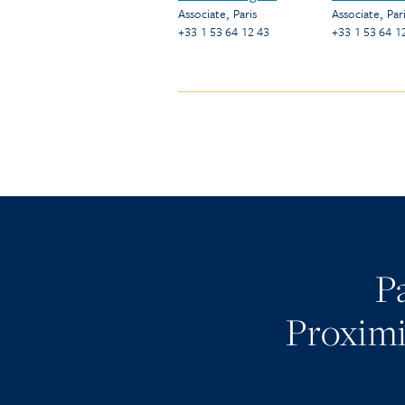
Associate
,
Paris
Associate
,
Par
+33 1 53 64 12 43
+33 1 53 64 1
P
Proximit