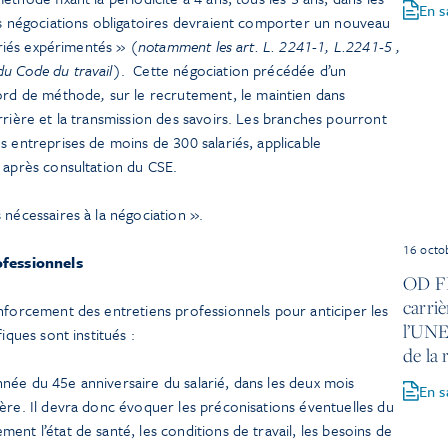
En s
les négociations obligatoires devraient comporter un nouveau
ariés expérimentés » (
notamment les art. L. 2241-1, L.2241-5 ,
u Code du travail
). Cette négociation précédée d’un
cord de méthode
,
sur le recrutement, le maintien dans
rrière et la transmission des savoirs. Les branches pourront
s entreprises de moins de 300 salariés, applicable
 après consultation du CSE.
 nécessaires à la négociation ».
16 octo
fessionnels
OD FL
carri
nforcement des entretiens professionnels pour anticiper les
l’UNE
iques sont institués :
de la 
nnée du 45e anniversaire du salarié, dans les deux mois
En s
rière. Il devra donc évoquer les préconisations éventuelles du
ment l’état de santé, les conditions de travail, les besoins de