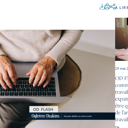
A LIR
29 mai 
OD Fl
commu
travai
expatr
être q
de l’a
travai