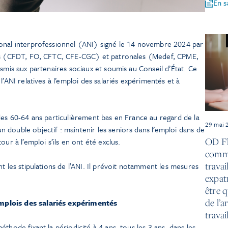
En s
onal interprofessionnel (ANI) signé le 14 novembre 2024 par
les (CFDT, FO, CFTC, CFE-CGC) et patronales (Medef, CPME,
nsmis aux partenaires sociaux et soumis au Conseil d’État. Ce
l’ANI relatives à l’emploi des salariés expérimentés et à
des 60-64 ans particulièrement bas en France au regard de la
29 mai 
double objectif : maintenir les seniors dans l’emploi dans de
OD Fl
ur à l’emploi s’ils en ont été exclus.
commu
travai
t les stipulations de l’ANI. Il prévoit notamment les mesures
expatr
être q
de l’a
emplois des salariés expérimentés
travai
thode fixant la périodicité à 4 ans, tous les 3 ans, dans les