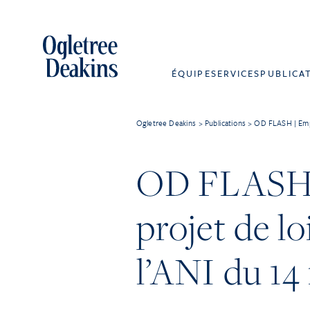
ÉQUIPE
SERVICES
PUBLICA
Ogletree Deakins
>
Publications
>
OD FLASH | Emplo
OD FLASH | 
projet de l
l’ANI du 1