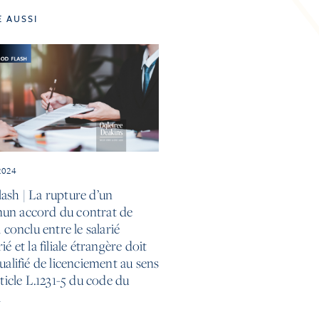
E AUSSI
2024
ash | La rupture d’un
n accord du contrat de
l conclu entre le salarié
ié et la filiale étrangère doit
ualifié de licenciement au sens
rticle L.1231-5 du code du
l