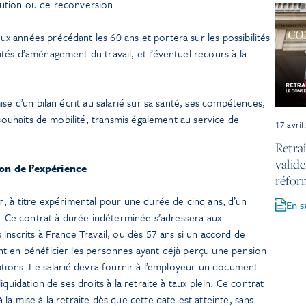
lution ou de reconversion.
x années précédant les 60 ans et portera sur les possibilités
ités d’aménagement du travail, et l’éventuel recours à la
se d’un bilan écrit au salarié sur sa santé, ses compétences,
 souhaits de mobilité, transmis également au service de
17 avril
Retrai
valide
on de l’expérience
réfor
, à titre expérimental pour une durée de cinq ans, d’un
En s
e. Ce contrat à durée indéterminée s’adressera aux
inscrits à France Travail, ou dès 57 ans si un accord de
t en bénéficier les personnes ayant déjà perçu une pension
ptions. Le salarié devra fournir à l’employeur un document
quidation de ses droits à la retraite à taux plein. Ce contrat
a mise à la retraite dès que cette date est atteinte, sans