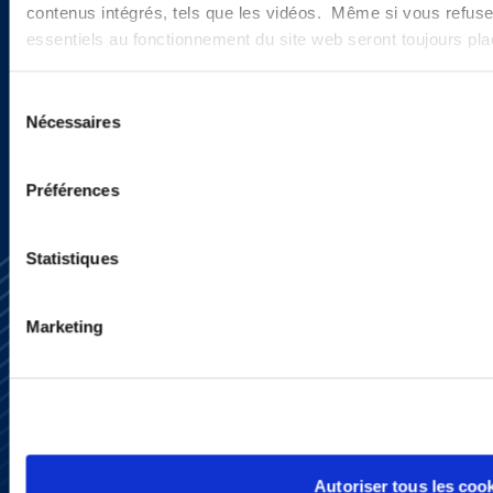
actualités ?
contenus intégrés, tels que les vidéos. Même si vous refuse
essentiels au fonctionnement du site web seront toujours pl
Sélection
INSCRIVEZ-VOUS ICI
Nécessaires
du
consentement
Préférences
Statistiques
Marketing
S’abonner
Nous contacter
Presse
YouTube
Autoriser tous les coo